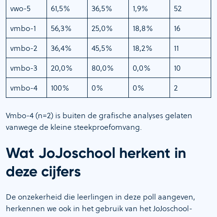
vwo-5
61,5%
36,5%
1,9%
52
vmbo-1
56,3%
25,0%
18,8%
16
vmbo-2
36,4%
45,5%
18,2%
11
vmbo-3
20,0%
80,0%
0,0%
10
vmbo-4
100%
0%
0%
2
Vmbo-4 (n=2) is buiten de grafische analyses gelaten
vanwege de kleine steekproefomvang.
Wat JoJoschool herkent in
deze cijfers
De onzekerheid die leerlingen in deze poll aangeven,
herkennen we ook in het gebruik van het JoJoschool-