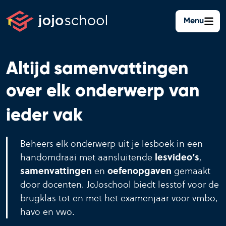
Ga
naar
Menu
lesvideo’s
de
inhoud
oefeningen
Altijd
samenvattingen
chatten
over elk onderwerp van
ieder vak
Beheers elk onderwerp uit je lesboek in een
handomdraai met aansluitende
lesvideo’s
,
samenvattingen
en
oefenopgaven
gemaakt
door docenten. JoJoschool biedt lesstof voor de
brugklas tot en met het examenjaar voor vmbo,
havo en vwo.