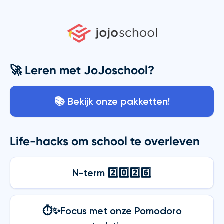
Ga
naar
de
inhoud
🚀 Leren met JoJoschool?
📚 Bekijk onze pakketten!
Life-hacks om school te overleven
N-term 2️⃣0️⃣2️⃣6️⃣
⏱️✨Focus met onze Pomodoro