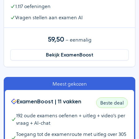
1.117
oefeningen
Vragen stellen aan examen AI
59,50
– eenmalig
Bekijk ExamenBoost
Meest gekozen
ExamenBoost |
11
vakken
Beste deal
192
oude examens oefenen + uitleg + video’s per
vraag + AI-chat
Toegang tot de examenroute met uitleg over
305