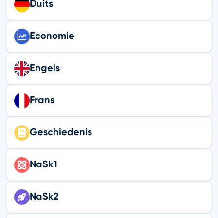
Duits
Economie
Engels
Frans
Geschiedenis
NaSk1
NaSk2