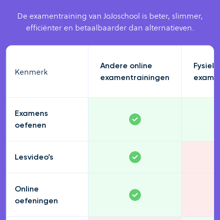
De examentraining van JoJoschool is beter, slimmer,
efficiënter en betaalbaarder dan alternatieven.
Andere online
Fysiek
Kenmerk
examentrainingen
examen
Examens
oefenen
Lesvideo’s
Online
oefeningen