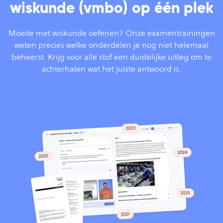
wiskunde (vmbo) op één plek
Moeite met wiskunde oefenen? Onze examentrainingen
weten precies welke onderdelen je nog niet helemaal
beheerst. Krijg voor alle stof een duidelijke uitleg om te
achterhalen wat het juiste antwoord is.