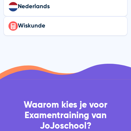
Nederlands
Wiskunde
Waarom kies je voor
Examentraining van
JoJoschool?