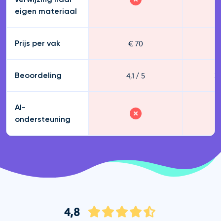
eigen materiaal
€ 70
€
Prijs per vak
4,1 / 5
3,
Beoordeling
AI-
ondersteuning
4,8