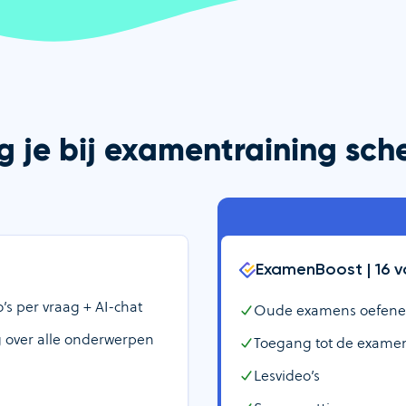
g je bij examentraining sc
ExamenBoost |
16
v
s per vraag + AI-chat
Oude examens oefenen +
 over alle onderwerpen
Toegang tot de examen
Lesvideo’s