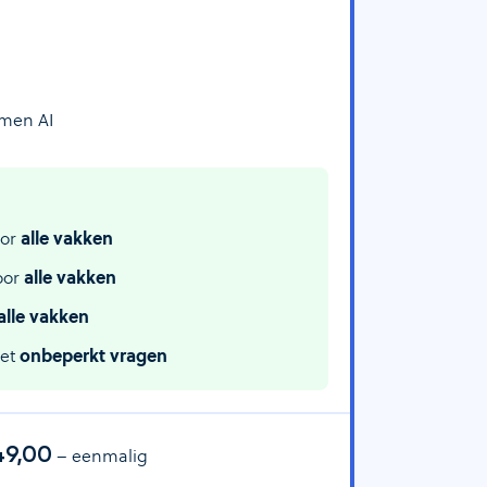
amen AI
or
alle vakken
oor
alle vakken
alle vakken
met
onbeperkt vragen
49,00
– eenmalig