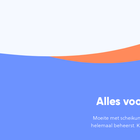
Alles vo
Moeite met scheikun
helemaal beheerst. Kri