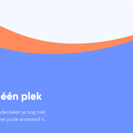
 één plek
derdelen je nog niet
het juiste antwoord is.