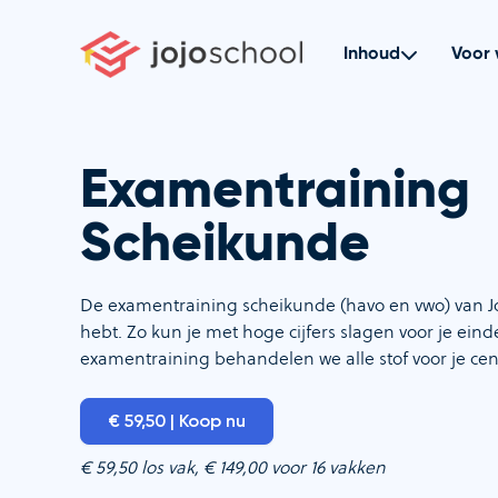
Ga
naar
Inhoud
Voor 
de
inhoud
Examentraining
Scheikunde
De examentraining scheikunde (havo en vwo) van JoJ
hebt. Zo kun je met hoge cijfers slagen voor je ein
examentraining behandelen we alle stof voor je ce
€ 59,50 | Koop nu
€ 59,50 los vak, € 149,00 voor 16 vakken