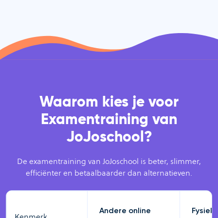
Waarom kies je voor
Examentraining van
JoJoschool?
De examentraining van JoJoschool is beter, slimmer,
efficiënter en betaalbaarder dan alternatieven.
Andere online
Fysiek
Kenmerk