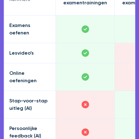
examentrainingen
examen
Examens
oefenen
Lesvideo’s
Online
oefeningen
Stap-voor-stap
uitleg (AI)
Persoonlijke
feedback (AI)