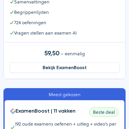
Samenvattingen
Begrippenlijsten
724
oefeningen
Vragen stellen aan examen AI
59,50
– eenmalig
Bekijk ExamenBoost
Meest gekozen
ExamenBoost |
11
vakken
Beste deal
192
oude examens oefenen + uitleg + video’s per