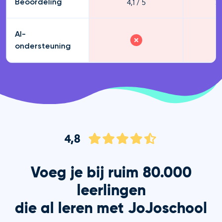
4,1 / 5
3,
Beoordeling
AI-
ondersteuning
4,8
Voeg je bij ruim 80.000
leerlingen
die al leren met JoJoschool