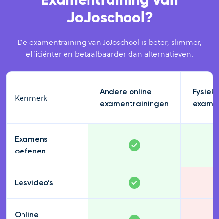
Examentraining van
JoJoschool?
De examentraining van JoJoschool is beter, slimmer,
efficiënter en betaalbaarder dan alternatieven.
Andere online
Fysiek
Kenmerk
examentrainingen
examen
Examens
oefenen
Lesvideo’s
Online