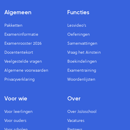
Algemeen
Functies
Pakketten
Lesvideo's
Exameninformatie
Oefeningen
Examenrooster 2026
Samenvattingen
Docententekort
Vraag het Ainstein
Veelgestelde vragen
Boekindelingen
Algemene voorwaarden
Examentraining
Privacyverklaring
Woordenlijsten
Voor wie
Over
Voor leerlingen
Over JoJoschool
Voor ouders
Vacatures
Voor scholen
Partners