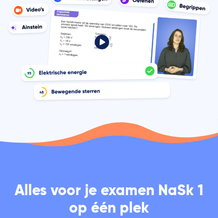
Alles voor je examen NaSk 1
op één plek