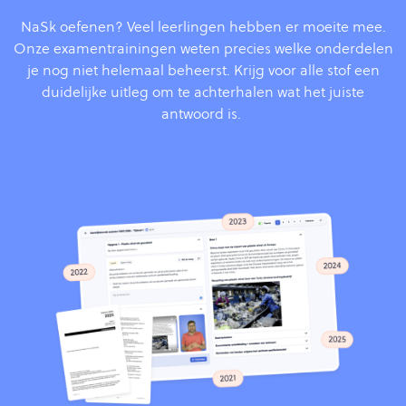
NaSk oefenen? Veel leerlingen hebben er moeite mee.
Onze examentrainingen weten precies welke onderdelen
je nog niet helemaal beheerst. Krijg voor alle stof een
duidelijke uitleg om te achterhalen wat het juiste
antwoord is.