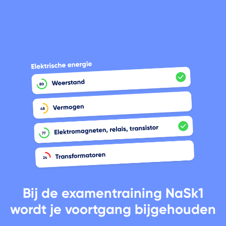
Bij de examentraining NaSk1
wordt je voortgang bijgehouden