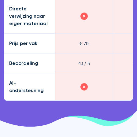
Directe
verwijzing naar
eigen materiaal
€ 70
€
Prijs per vak
4,1 / 5
3,
Beoordeling
AI-
ondersteuning