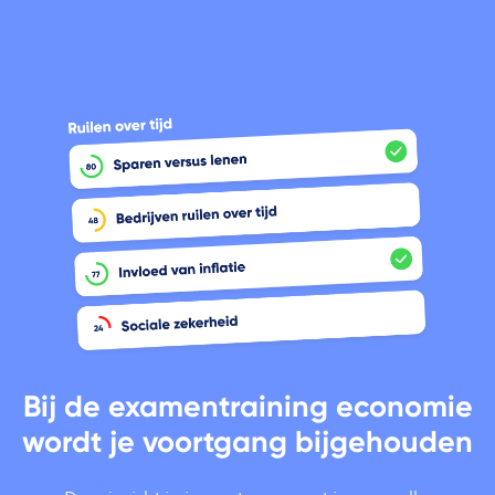
Bij de examentraining economie
wordt je voortgang bijgehouden