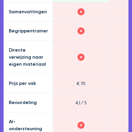
Samenvattingen
Begrippentrainer
Directe
verwijzing naar
eigen materiaal
€ 70
€
Prijs per vak
4,1 / 5
3,
Beoordeling
AI-
ondersteuning