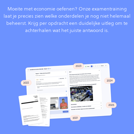
Moeite met economie oefenen? Onze examentraining
laat je precies zien welke onderdelen je nog niet helemaal
beheerst. Krijg per opdracht een duidelijke uitleg om te
achterhalen wat het juiste antwoord is.