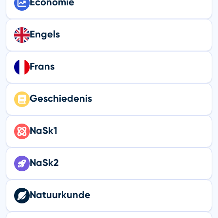
Economie
Engels
Frans
Geschiedenis
NaSk1
NaSk2
Natuurkunde