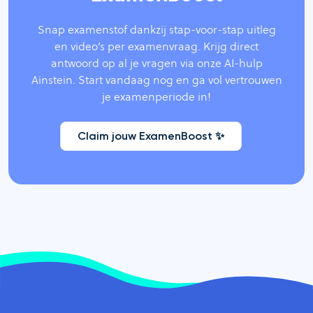
Snap examenstof dankzij stap-voor-stap uitleg
en video’s per examenvraag. Krijg direct
antwoord op al je vragen via onze AI-hulp
Ainstein. Start vandaag nog en ga vol vertrouwen
je examenperiode in!
Claim jouw ExamenBoost ✨