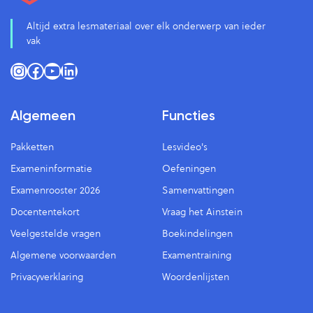
Altijd extra lesmateriaal over elk onderwerp van ieder
vak
Instagram
Facebook
YouTube
LinkedIn
Algemeen
Functies
Pakketten
Lesvideo's
Exameninformatie
Oefeningen
Examenrooster 2026
Samenvattingen
Docententekort
Vraag het Ainstein
Veelgestelde vragen
Boekindelingen
Algemene voorwaarden
Examentraining
Privacyverklaring
Woordenlijsten