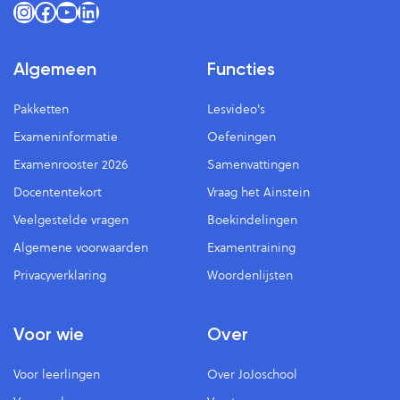
Instagram
Facebook
YouTube
LinkedIn
Algemeen
Functies
Pakketten
Lesvideo's
Exameninformatie
Oefeningen
Examenrooster 2026
Samenvattingen
Docententekort
Vraag het Ainstein
Veelgestelde vragen
Boekindelingen
Algemene voorwaarden
Examentraining
Privacyverklaring
Woordenlijsten
Voor wie
Over
Voor leerlingen
Over JoJoschool