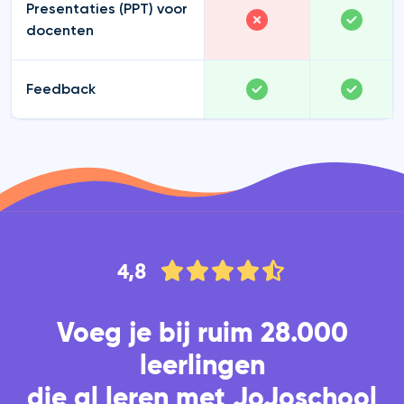
Presentaties (PPT) voor
docenten
Feedback
4,8
Voeg je bij ruim 28.000
leerlingen
die al leren met JoJoschool