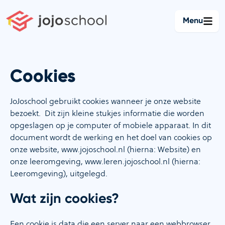
Ga
naar
Menu
de
inhoud
Cookies
JoJoschool gebruikt cookies wanneer je onze website
bezoekt. Dit zijn kleine stukjes informatie die worden
opgeslagen op je computer of mobiele apparaat. In dit
document wordt de werking en het doel van cookies op
onze website, www.jojoschool.nl (hierna: Website) en
onze leeromgeving, www.leren.jojoschool.nl (hierna:
Leeromgeving), uitgelegd.
Wat zijn cookies?
Een cookie is data die een server naar een webbrowser