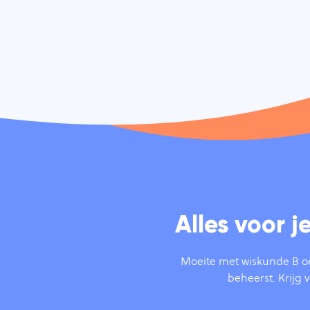
Alles voor 
Moeite met wiskunde B o
beheerst. Krijg v