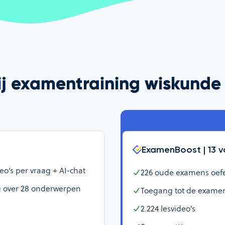
bij examentraining wiskund
ExamenBoost |
13
v
o’s per vraag + AI-chat
226
oude examens oefene
g over
28
onderwerpen
Toegang tot de examen
2.224
lesvideo’s