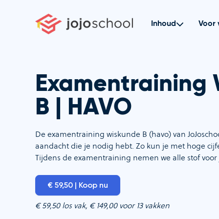
Ga
naar
Inhoud
Voor 
de
inhoud
Examentraining
B | HAVO
De examentraining wiskunde B (havo) van JoJoschoo
aandacht die je nodig hebt. Zo kun je met hoge cij
Tijdens de examentraining nemen we alle stof voor
€ 59,50 | Koop nu
€ 59,50 los vak, € 149,00 voor 13 vakken