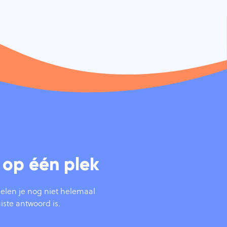
 op één plek
len je nog niet helemaal
iste antwoord is.