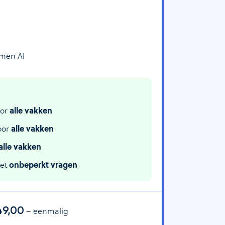
amen AI
or
alle vakken
oor
alle vakken
alle vakken
met
onbeperkt vragen
49,00
– eenmalig