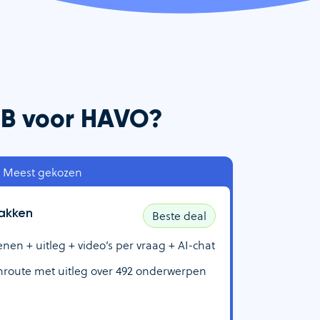
e B voor HAVO?
Meest gekozen
akken
Beste deal
n + uitleg + video’s per vraag + AI-chat
route met uitleg over
492
onderwerpen