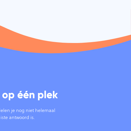
 op één plek
len je nog niet helemaal
iste antwoord is.