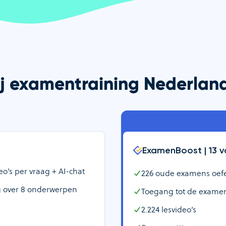
bij examentraining Nederla
ExamenBoost |
13
v
o’s per vraag + AI-chat
226
oude examens oefene
g over
8
onderwerpen
Toegang tot de examen
2.224
lesvideo’s