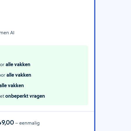
amen AI
or
alle vakken
oor
alle vakken
alle vakken
met
onbeperkt vragen
49,00
– eenmalig