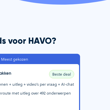
nds voor HAVO?
Meest gekozen
akken
Beste deal
n + uitleg + video’s per vraag + AI-chat
route met uitleg over
492
onderwerpen