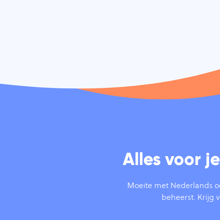
Alles voor 
Moeite met Nederlands o
beheerst. Krijg v