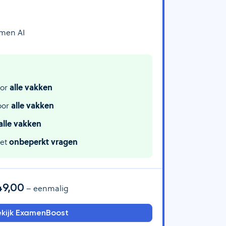
amen AI
or
alle vakken
oor
alle vakken
alle vakken
met
onbeperkt vragen
49,00
– eenmalig
kijk ExamenBoost