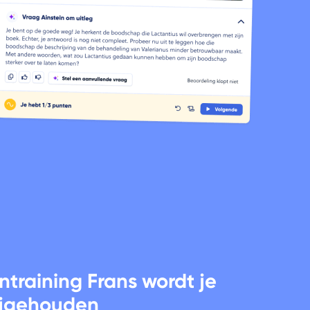
ntraining Frans wordt je
ijgehouden